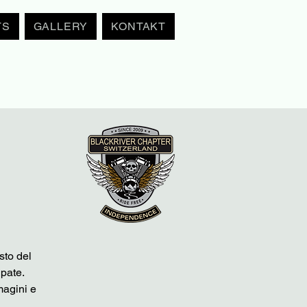
TS
GALLERY
KONTAKT
sto del
upate.
magini e