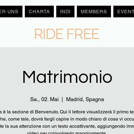
ER UNS
CHARTA
INDI
MEMBERS
EVEN
RIDE FREE
Matrimonio
Sa., 02. Mai
  |  
Madrid, Spagna
 è la sezione di Benvenuto. Qui il lettore visualizzerà il primo te
che, come tale, dovrà fargli capire in modo chiaro di cosa vi occ
te la sua attenzione con un testo accattivante, aggiungendo im
video per coinvolgerlo maggiormente.